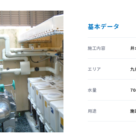
基本データ
施工内容
井
エリア
九
水量
7
用途
施