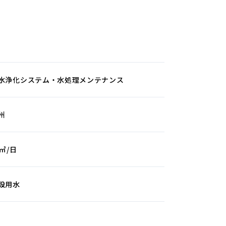
水浄化システム・水処理メンテナンス
州
0㎥/日
設用水