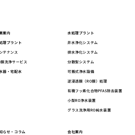
業案内
水処理プラント
処理プラント
井水浄化システム
ンテナンス
排水浄化システム
O膜洗浄サービス
分散型システム
水器・宅配水
可搬式浄水設備
逆浸透膜（RO膜）処理
有機フッ素化合物PFAS除去装置
小型RO浄水装置
グラス洗浄用RO純水装置
知らせ・コラム
会社案内