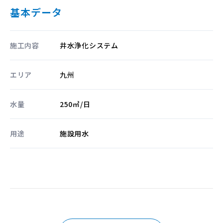
基本データ
施工内容
井水浄化システム
エリア
九州
水量
250㎥/日
用途
施設用水