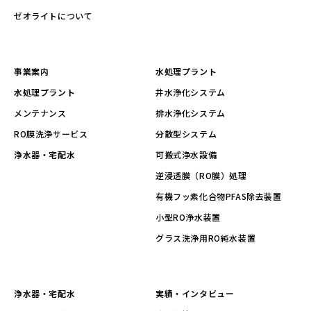
ゼオライトについて
事業案内
水処理プラント
水処理プラント
井水浄化システム
メンテナンス
排水浄化システム
RO膜洗浄サービス
分散型システム
浄水器・宅配水
可搬式浄水設備
逆浸透膜（RO膜）処理
有機フッ素化合物PFAS除去装置
小型RO浄水装置
グラス洗浄用RO純水装置
浄水器・宅配水
実績・インタビュー