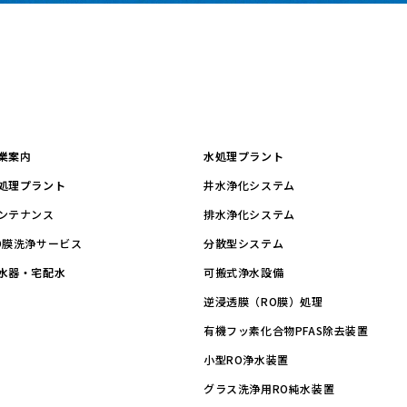
業案内
水処理プラント
処理プラント
井水浄化システム
ンテナンス
排水浄化システム
O膜洗浄サービス
分散型システム
水器・宅配水
可搬式浄水設備
逆浸透膜（RO膜）処理
有機フッ素化合物PFAS除去装置
小型RO浄水装置
グラス洗浄用RO純水装置