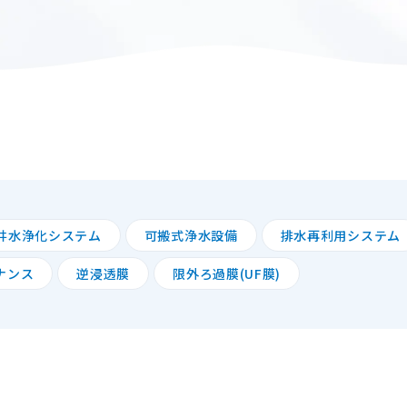
井水浄化システム
可搬式浄水設備
排水再利用システム
ナンス
逆浸透膜
限外ろ過膜(UF膜)