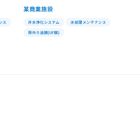
某商業施設
業
中国
商業施設
ンス
井水浄化システム
水処理メンテナンス
限外ろ過膜(UF膜)