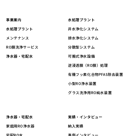
事業案内
水処理プラント
水処理プラント
井水浄化システム
メンテナンス
排水浄化システム
RO膜洗浄サービス
分散型システム
浄水器・宅配水
可搬式浄水設備
逆浸透膜（RO膜）処理
有機フッ素化合物PFAS除去装置
小型RO浄水装置
グラス洗浄用RO純水装置
浄水器・宅配水
実績・インタビュー
家庭用RO浄水器
納入実績
宅配RO水
事例インタビュー