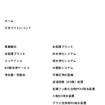
ホーム
ゼオライトについて
事業案内
水処理プラント
水処理プラント
井水浄化システム
メンテナンス
排水浄化システム
RO膜洗浄サービス
分散型システム
浄水器・宅配水
可搬式浄水設備
逆浸透膜（RO膜）処理
有機フッ素化合物PFAS除去装置
小型RO浄水装置
グラス洗浄用RO純水装置