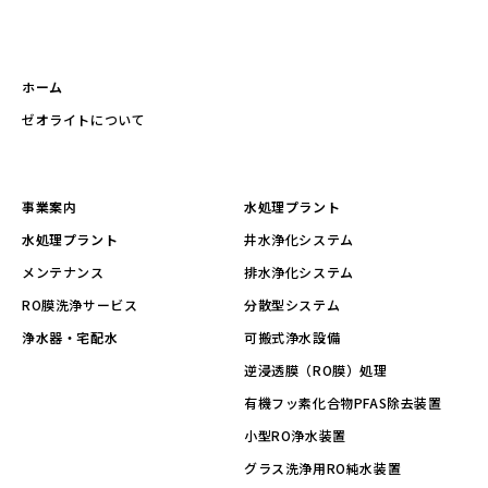
ホーム
ゼオライトについて
事業案内
水処理プラント
水処理プラント
井水浄化システム
メンテナンス
排水浄化システム
RO膜洗浄サービス
分散型システム
浄水器・宅配水
可搬式浄水設備
逆浸透膜（RO膜）処理
有機フッ素化合物PFAS除去装置
小型RO浄水装置
グラス洗浄用RO純水装置