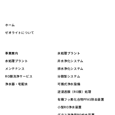
ホーム
ゼオライトについて
事業案内
水処理プラント
水処理プラント
井水浄化システム
メンテナンス
排水浄化システム
RO膜洗浄サービス
分散型システム
浄水器・宅配水
可搬式浄水設備
逆浸透膜（RO膜）処理
有機フッ素化合物PFAS除去装置
小型RO浄水装置
グラス洗浄用RO純水装置